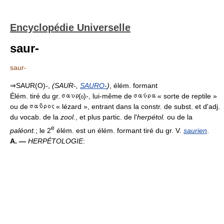
Encyclopédie Universelle
saur-
saur-
⇒SAUR(O)-,
(SAUR-,
SAURO-
)
, élém. formant
Élém. tiré du gr.
(
)-, lui-même de
« sorte de reptile »
ou de
« lézard », entrant dans la constr. de subst. et d'adj.
du vocab. de la
zool.
, et plus partic. de l'
herpétol.
ou de la
e
paléont.
; le 2
élém. est un élém. formant tiré du gr. V.
saurien
.
A. —
HERPÉTOLOGIE
: