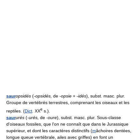
saur
opsidés
(
-opsidés,
de
-opsie
+
-idés
), subst. masc. plur.
Groupe de vertébrés terrestres, comprenant les oiseaux et les
e
reptiles. (
Dict
. XX
s.).
saur
urés
(
-urés,
de
-oure
), subst. masc. plur. Sous-classe
d'oiseaux fossiles, que l'on ne connaît que dans le Jurassique
supérieur, et dont les caractères distinctifs (
m
âchoires dentées,
longue queue vertébrale, ailes avec griffes) en font un