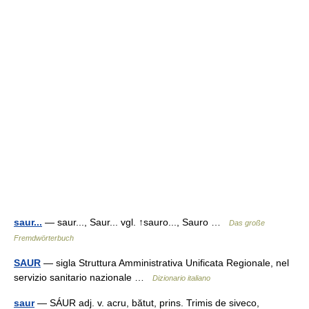
saur...
— saur..., Saur... vgl. ↑sauro..., Sauro …
Das große
Fremdwörterbuch
SAUR
— sigla Struttura Amministrativa Unificata Regionale, nel
servizio sanitario nazionale …
Dizionario italiano
saur
— SÁUR adj. v. acru, bătut, prins. Trimis de siveco,