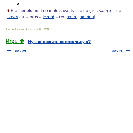
❖
♦
Premier élément de mots savants, tiré du grec
saur(
o
)-,
de
saura
ou
sauros
«
lézard
» (⇒ -
saure
;
saurien
).
Encyclopédie Universelle
.
2012
.
Игры ⚽
Нужно решить контрольную?
saupe
saure