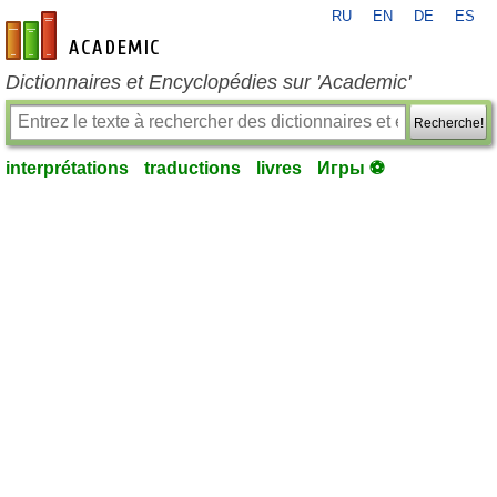
RU
EN
DE
ES
fr-academic.com
Dictionnaires et Encyclopédies sur 'Academic'
Recherche!
interprétations
traductions
livres
Игры ⚽