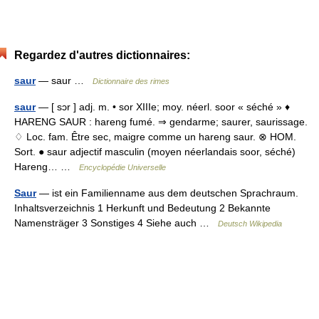
Regardez d'autres dictionnaires:
saur
— saur …
Dictionnaire des rimes
saur
— [ sɔr ] adj. m. • sor XIIIe; moy. néerl. soor « séché » ♦
HARENG SAUR : hareng fumé. ⇒ gendarme; saurer, saurissage.
♢ Loc. fam. Être sec, maigre comme un hareng saur. ⊗ HOM.
Sort. ● saur adjectif masculin (moyen néerlandais soor, séché)
Hareng… …
Encyclopédie Universelle
Saur
— ist ein Familienname aus dem deutschen Sprachraum.
Inhaltsverzeichnis 1 Herkunft und Bedeutung 2 Bekannte
Namensträger 3 Sonstiges 4 Siehe auch …
Deutsch Wikipedia