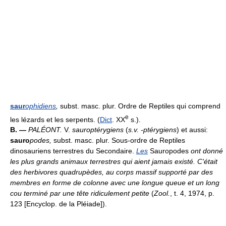
saur
ophidiens
,
subst. masc. plur. Ordre de Reptiles qui comprend
e
les lézards et les serpents. (
Dict
. XX
s.).
B. —
PALÉONT.
V.
sauroptérygiens
(
s.v. -ptérygiens
) et aussi:
sauro
podes
,
subst. masc. plur. Sous-ordre de Reptiles
dinosauriens terrestres du Secondaire.
Les
Sauropodes
ont donné
les plus grands animaux terrestres qui aient jamais existé. C'était
des herbivores quadrupèdes, au corps massif supporté par des
membres en forme de colonne avec une longue queue et un long
cou terminé par une tête ridiculement petite
(
Zool.
, t. 4, 1974, p.
123 [Encyclop. de la Pléiade]).