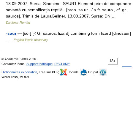
13.09.2007. Sursa: Sinonime SAUR1 Element prim de compunere
savantă cu semnificaţia reptilă . [pron. sa ur . / < fr. sauro , cf. gr.
sauros]. Trimis de LauraGellner, 13.09.2007. Sursa: DN …
Dicționar Român
-saur
— [sôr] [< Gr sauros, lizard] combining form lizard [dinosaur]
…
English World dictionary
© Academic, 2000-2026
18+
Contactez-nous:
Support technique
,
RÉCLAME
Dictionnaires exportation
, créé sur PHP,
Joomla,
Drupal,
WordPress, MODx.