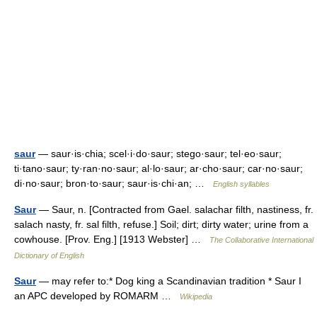
saur
— saur·is·chia; scel·i·do·saur; stego·saur; tel·eo·saur;
ti·tano·saur; ty·ran·no·saur; al·lo·saur; ar·cho·saur; car·no·saur;
di·no·saur; bron·to·saur; saur·is·chi·an; …
English syllables
Saur
— Saur, n. [Contracted from Gael. salachar filth, nastiness, fr.
salach nasty, fr. sal filth, refuse.] Soil; dirt; dirty water; urine from a
cowhouse. [Prov. Eng.] [1913 Webster] …
The Collaborative International
Dictionary of English
Saur
— may refer to:* Dog king a Scandinavian tradition * Saur I
an APC developed by ROMARM …
Wikipedia