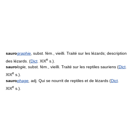
sauro
graphie
,
subst. fém., vieilli. Traité sur les lézards; description
e
des lézards. (
Dict
. XIX
s.).
sauro
logie
,
subst. fém., vieilli. Traité sur les reptiles sauriens (
Dict
.
e
XIX
s.).
sauro
phage
,
adj. Qui se nourrit de reptiles et de lézards (
Dict
.
e
XIX
s.).